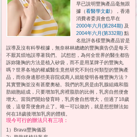
早已說明豐胸產品毫無跟
據（
看醫學文獻
），香港
消費者委員會也早在
2000年六月(第284期)
及
2004年六月(第332期)
點
名批評各樣豐胸產品皆是
誤導及沒有科學根據，無奈林林總總的豐胸廣告仍是每天
不厭其煩地誤導著我們。 試想想，為何全世界的醫生都告
訴妳隆胸的方法是植入矽袋，而不是用某牌子的豐胸丸
嗎？世界各地的權威醫生竟然研究不到任何類型的豐胸產
品，而你身邊那些美容院或商人就能發明各種豐胸方法？
其實豐胸並沒有甚麼奧秘。我們的乳房是由乳腺組織和脂
肪細胞組成，只要增加乳房裡脂肪的比例，乳房自然便會
增大。當我們開始發育時，乳房會自然增大，但過了18歲
後，這發育便會終止了。唯一可以做的，就是想想辦法如
何在18歲後增加乳房的體積。
現今可行的辦法只有三項：
1）Brava豐胸儀器