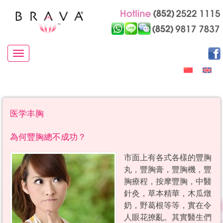
Toggle navigation
医学丰胸
為何豐胸總不成功？
市面上有各式各樣的豐胸
丸，豐胸膏，豐胸機，豐
胸療程，按摩豐胸，中醫
針灸，草本精華，木瓜燉
奶，野葛根等等，實在令
人眼花撩亂。其實醫生們