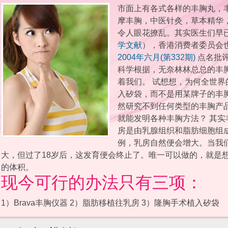
市面上有各式各样的丰胸丸，
摩丰胸，中医针灸，草本精华
令人眼花撩乱。其实医生们早
学文献
），香港消费者委员会
2004年六月(第332期)
点名批
科学根据，无奈林林总总的丰
着我们。 试想想，为何全世
入矽袋，而不是用某牌子的丰
然研究不到任何类型的丰胸产
就能发明各种丰胸方法？ 其
房是由乳腺组织和脂肪细胞组
例，乳房自然便会增大。当我
大，但过了18岁后，这发育便会终止了。唯一可以做的，就是想
的体积。
现今可行的办法只有三项：
1）Brava丰胸仪器 2）脂肪移植往乳房 3）隆胸手术植入矽袋