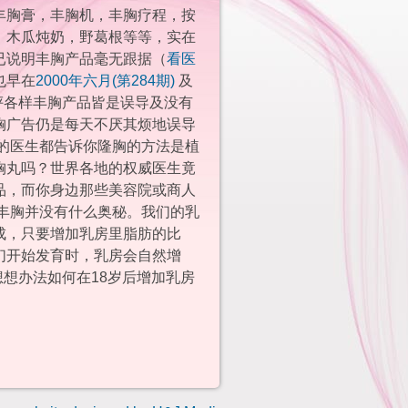
丰胸膏，丰胸机，丰胸疗程，按
，木瓜炖奶，野葛根等等，实在
已说明丰胸产品毫无跟据（
看医
也早在
2000年六月(第284期)
及
评各样丰胸产品皆是误导及没有
胸广告仍是每天不厌其烦地误导
界的医生都告诉你隆胸的方法是植
胸丸吗？世界各地的权威医生竟
品，而你身边那些美容院或商人
实丰胸并没有什么奥秘。我们的乳
成，只要增加乳房里脂肪的比
们开始发育时，乳房会自然增
想办法如何在18岁后增加乳房