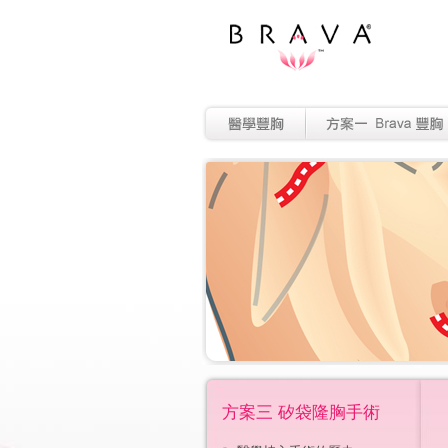
方案三 矽袋隆胸手術