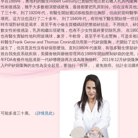
早在1889年，奧地利的醫生Robert Gersuny已實驗性地注射石蠟入乳房
性術後感染，幾乎大多數都演變成硬塊，最後都要把乳房割掉。但在沒有其他
了三十年。到了1920年代，有醫生開始嘗試移植脂肪往胸部，但由於當時醫
壞死。這方法也流行了二十多年。 到了1940年代，有些地下醫生開始替一些
時市場對矽很是渴求，甚至乎有小偷去貨櫃碼頭把整箱矽抬走。不用很久，矽
數女性術後感染，乳房相繼出現硬塊，也有不少女性最終要切除乳房。 在195
也有醫生實驗性地利用玻璃球，象牙，牛軟骨，甚至乎羊毛去豐胸，可是全都是失
科醫生Frank Gerow and Thomas Cronin成功用第一代矽袋隆胸，才開
誕生了，但其普及性沒有矽袋那麼強。直到1980年代後期，有很多醫生懷疑
致自我免疫系統疾病，美國食物與藥物管理局在1988年開始限制矽袋的使用。
年FDA有條件地批准新一代矽嗜喱袋再次成為隆胸物料。 2011年12月矽袋
入PIP矽袋隆胸的女性為安全起見，要強行「拆彈」，避免致癌。估計全法國
可能多達三十萬。（
詳情見此
）