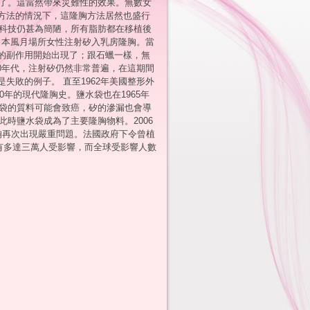
內隆胸了。這當然帶來災難性的效果。無數女
方法的情況下，這隆胸方法居然也盛行
學科技仍甚為簡陋，所有脂肪都在移植後
日本風月場所女性注射矽入乳房隆胸。當
的副作用開始出現了；跟石蠟一樣，無
0年代，注射矽仍然非常普遍，在這期間
敗的例子。 直至1962年美國整形外
始了近50年的現代隆胸史。鹽水袋也在1965年
矽袋的質料可能會致癌，矽的滲漏也會導
此時鹽水袋成為了主要隆胸物料。2006
隆胸再次出現嚴重問題。法國政府下令曾植
有多達三萬人受影響，而全球受影響人數